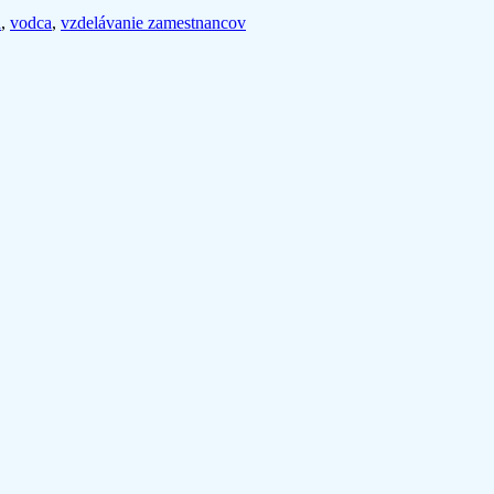
a
,
vodca
,
vzdelávanie zamestnancov