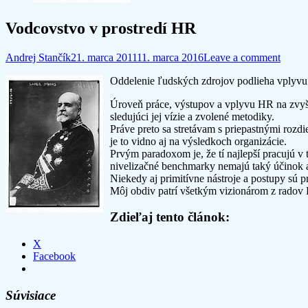
Vodcovstvo v prostredí HR
Andrej Stančík
21. marca 2011
11. marca 2016
Leave a comment
Oddelenie ľudských zdrojov podlieha vplyvu 
Úroveň práce, výstupov a vplyvu HR na zvyšok
sledujúci jej vízie a zvolené metodiky.
Práve preto sa stretávam s priepastnými rozd
je to vidno aj na výsledkoch organizácie.
Prvým paradoxom je, že tí najlepší pracujú 
nivelizačné benchmarky nemajú taký účinok
Niekedy aj primitívne nástroje a postupy sú p
Môj obdiv patrí všetkým vizionárom z radov 
Zdieľaj tento článok:
X
Facebook
Súvisiace