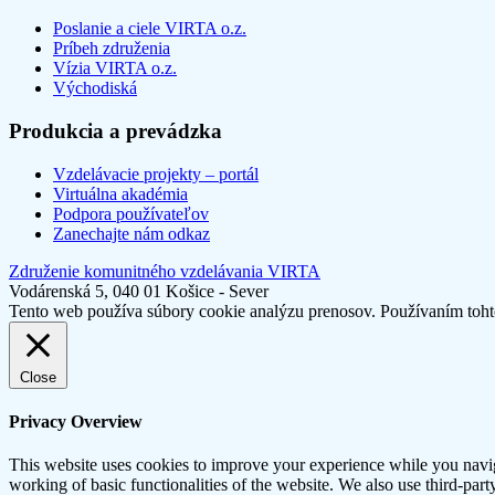
Poslanie a ciele VIRTA o.z.
Príbeh združenia
Vízia VIRTA o.z.
Východiská
Produkcia a prevádzka
Vzdelávacie projekty – portál
Virtuálna akadémia
Podpora používateľov
Zanechajte nám odkaz
Združenie komunitného vzdelávania VIRTA
Vodárenská 5, 040 01 Košice - Sever
Tento web používa súbory cookie analýzu prenosov. Používaním tohto
Close
Privacy Overview
This website uses cookies to improve your experience while you navigat
working of basic functionalities of the website. We also use third-pa