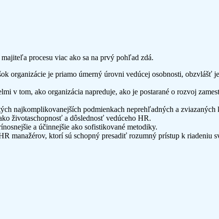
majiteľa procesu viac ako sa na prvý pohľad zdá.
 organizácie je priamo úmerný úrovni vedúcej osobnosti, obzvlášť jej 
ielmi v tom, ako organizácia napreduje, ako je postarané o rozvoj zam
v tých najkomplikovanejších podmienkach neprehľadných a zviazaných 
 ako životaschopnosť a dôslednosť vedúceho HR.
rínosnejšie a účinnejšie ako sofistikované metodiky.
HR manažérov, ktorí sú schopný presadiť rozumný prístup k riadeniu s