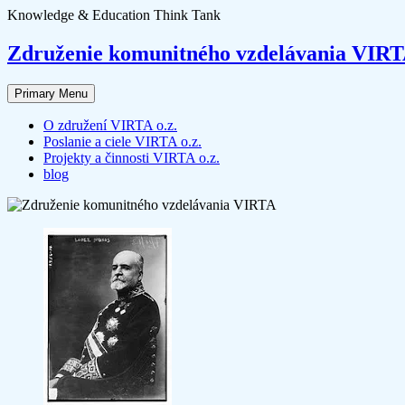
Skip
Knowledge & Education Think Tank
to
content
Združenie komunitného vzdelávania VIR
Primary Menu
O združení VIRTA o.z.
Poslanie a ciele VIRTA o.z.
Projekty a činnosti VIRTA o.z.
blog