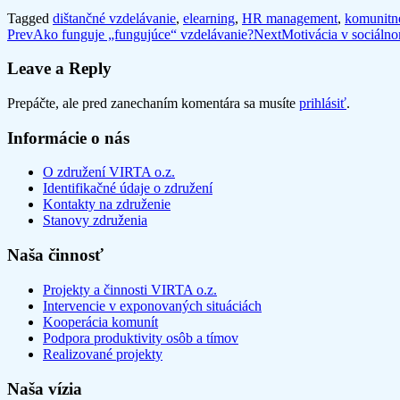
Tagged
dištančné vzdelávanie
,
elearning
,
HR management
,
komunitn
Post
Prev
Ako funguje „fungujúce“ vzdelávanie?
Next
Motivácia v sociáln
navigation
Leave a Reply
Prepáčte, ale pred zanechaním komentára sa musíte
prihlásiť
.
Informácie o nás
O združení VIRTA o.z.
Identifikačné údaje o združení
Kontakty na združenie
Stanovy združenia
Naša činnosť
Projekty a činnosti VIRTA o.z.
Intervencie v exponovaných situáciách
Kooperácia komunít
Podpora produktivity osôb a tímov
Realizované projekty
Naša vízia