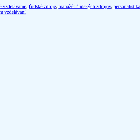
é vzdelávanie
,
ľudské zdroje
,
manažér ľudských zdrojov
,
personalistik
om vzdelávaní