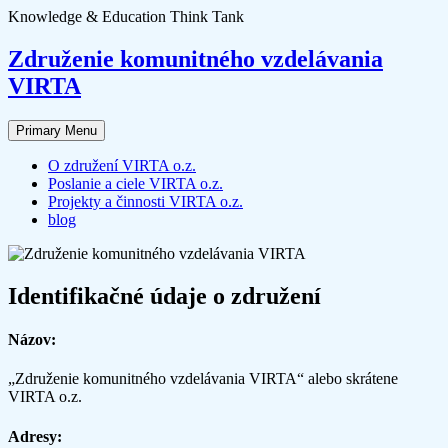
Skip
Knowledge & Education Think Tank
to
content
Združenie komunitného vzdelávania
VIRTA
Primary Menu
O združení VIRTA o.z.
Poslanie a ciele VIRTA o.z.
Projekty a činnosti VIRTA o.z.
blog
Identifikačné údaje o združení
Názov:
„Združenie komunitného vzdelávania VIRTA“ alebo skrátene
VIRTA o.z.
Adresy: