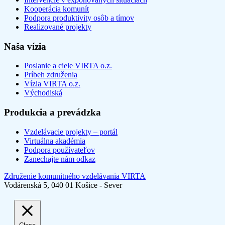
Kooperácia komunít
Podpora produktivity osôb a tímov
Realizované projekty
Naša vízia
Poslanie a ciele VIRTA o.z.
Príbeh združenia
Vízia VIRTA o.z.
Východiská
Produkcia a prevádzka
Vzdelávacie projekty – portál
Virtuálna akadémia
Podpora používateľov
Zanechajte nám odkaz
Združenie komunitného vzdelávania VIRTA
Vodárenská 5, 040 01 Košice - Sever