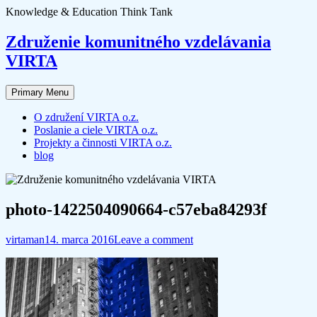
Skip
Knowledge & Education Think Tank
to
content
Združenie komunitného vzdelávania
VIRTA
Primary Menu
O združení VIRTA o.z.
Poslanie a ciele VIRTA o.z.
Projekty a činnosti VIRTA o.z.
blog
photo-1422504090664-c57eba84293f
virtaman
14. marca 2016
Leave a comment