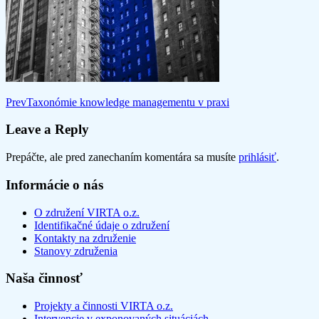
Post
Prev
Taxonómie knowledge managementu v praxi
navigation
Leave a Reply
Prepáčte, ale pred zanechaním komentára sa musíte
prihlásiť
.
Informácie o nás
O združení VIRTA o.z.
Identifikačné údaje o združení
Kontakty na združenie
Stanovy združenia
Naša činnosť
Projekty a činnosti VIRTA o.z.
Intervencie v exponovaných situáciách