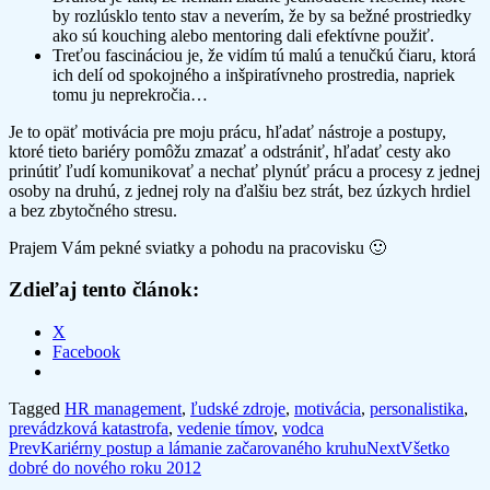
by rozlúsklo tento stav a neverím, že by sa bežné prostriedky
ako sú kouching alebo mentoring dali efektívne použiť.
Treťou fascináciou je, že vidím tú malú a tenučkú čiaru, ktorá
ich delí od spokojného a inšpiratívneho prostredia, napriek
tomu ju neprekročia…
Je to opäť motivácia pre moju prácu, hľadať nástroje a postupy,
ktoré tieto bariéry pomôžu zmazať a odstrániť, hľadať cesty ako
prinútiť ľudí komunikovať a nechať plynúť prácu a procesy z jednej
osoby na druhú, z jednej roly na ďalšiu bez strát, bez úzkych hrdiel
a bez zbytočného stresu.
Prajem Vám pekné sviatky a pohodu na pracovisku 🙂
Zdieľaj tento článok:
X
Facebook
Tagged
HR management
,
ľudské zdroje
,
motivácia
,
personalistika
,
prevádzková katastrofa
,
vedenie tímov
,
vodca
Post
Prev
Kariérny postup a lámanie začarovaného kruhu
Next
Všetko
dobré do nového roku 2012
navigation