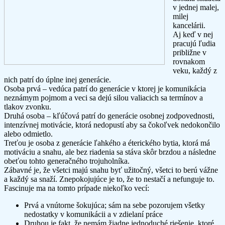
v jednej malej,
milej
kancelárii.
Aj keď v nej
pracujú ľudia
približne v
rovnakom
veku, každý z
nich patrí do úplne inej generácie.
Osoba prvá – vedúca patrí do generácie v ktorej je komunikácia
neznámym pojmom a veci sa dejú silou valiacich sa termínov a
tlakov zvonku.
Druhá osoba – kľúčová patrí do generácie osobnej zodpovednosti,
intenzívnej motivácie, ktorá nedopustí aby sa čokoľvek nedokončilo
alebo odmietlo.
Treťou je osoba z generácie ľahkého a éterického bytia, ktorá má
motiváciu a snahu, ale bez riadenia sa stáva skôr brzdou a následne
obeťou tohto generačného trojuholníka.
Zábavné je, že všetci majú snahu byť užitočný, všetci to berú vážne
a každý sa snaží. Znepokojujúce je to, že to nestačí a nefunguje to.
Fascinuje ma na tomto prípade niekoľko vecí:
Prvá a vnútorne šokujúca; sám na sebe pozorujem všetky
nedostatky v komunikácii a v zdielaní práce
Druhou je fakt, že nemám žiadne jednoduché riešenie, ktoré