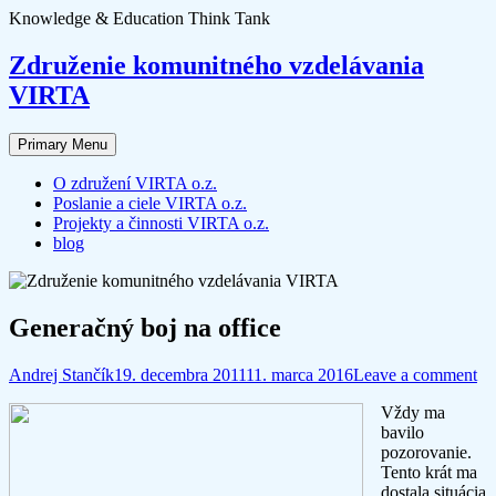
Skip
Knowledge & Education Think Tank
to
content
Združenie komunitného vzdelávania
VIRTA
Primary Menu
O združení VIRTA o.z.
Poslanie a ciele VIRTA o.z.
Projekty a činnosti VIRTA o.z.
blog
Generačný boj na office
Andrej Stančík
19. decembra 2011
11. marca 2016
Leave a comment
Vždy ma
bavilo
pozorovanie.
Tento krát ma
dostala situácia