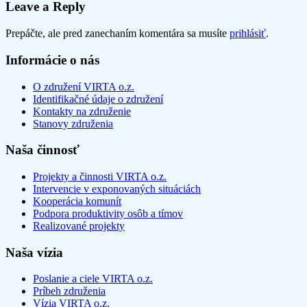
navigation
Leave a Reply
Prepáčte, ale pred zanechaním komentára sa musíte
prihlásiť
.
Informácie o nás
O združení VIRTA o.z.
Identifikačné údaje o združení
Kontakty na združenie
Stanovy združenia
Naša činnosť
Projekty a činnosti VIRTA o.z.
Intervencie v exponovaných situáciách
Kooperácia komunít
Podpora produktivity osôb a tímov
Realizované projekty
Naša vízia
Poslanie a ciele VIRTA o.z.
Príbeh združenia
Vízia VIRTA o.z.