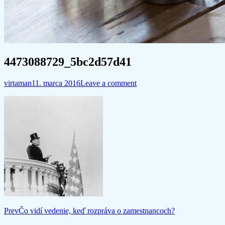
4473088729_5bc2d57d41
virtaman
11. marca 2016
Leave a comment
Post
Prev
Čo vidí vedenie, keď rozpráva o zamestnancoch?