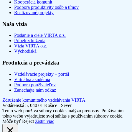
Kooperácia komunít
Podpora produktivity osôb a tímov
Realizované projekty
Naša vízia
Poslanie a ciele VIRTA o.z.
Príbeh združenia
Vízia VIRTA o.z.
Východiská
Produkcia a prevádzka
Vzdelávacie projekty – portál
Virtuálna akadémia
Podpora používateľov
Zanechajte nám odkaz
Združenie komunitného vzdelávania VIRTA
Vodárenská 5, 040 01 Košice - Sever
Tento web používa súbory cookie analýzu prenosov. Používaním
tohto webu vyjadrujete svoj súhlas s používaním súborov cookie.
Môže byť
Reject
Zistiť viac