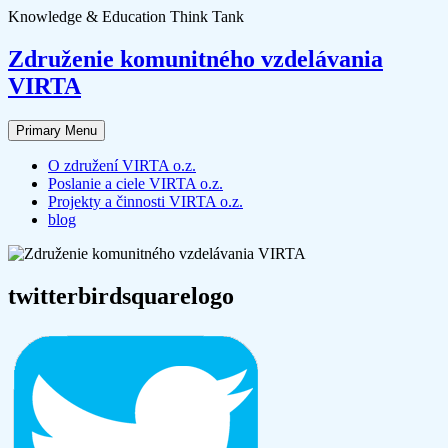
Skip
Knowledge & Education Think Tank
to
content
Združenie komunitného vzdelávania
VIRTA
Primary Menu
O združení VIRTA o.z.
Poslanie a ciele VIRTA o.z.
Projekty a činnosti VIRTA o.z.
blog
twitterbirdsquarelogo